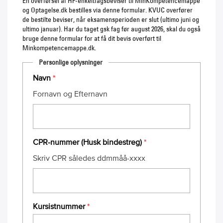
En overførsel af HF-enkeltfagsbeviser til MinKompetencemappe
og Optagelse.dk bestilles via denne formular. KVUC overfører
de bestilte beviser, når eksamensperioden er slut (ultimo juni og
ultimo januar). Har du taget gsk fag før august 2026, skal du også
bruge denne formular for at få dit bevis overført til
Minkompetencemappe.dk.
Personlige oplysninger
Navn
*
Fornavn og Efternavn
CPR-nummer (Husk bindestreg)
*
Skriv CPR således ddmmåå-xxxx
Kursistnummer
*